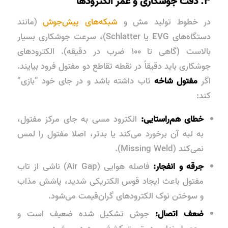
۳. دقت جوشکاری و عمر الکترودها
در خطوط تولید مش و
شبکه‌های پیش‌جوش
(مانند
دستگاه‌های EVG یا Schlatter)، سرعت جوشکاری بسیار
بالاست (گاهی تا ۱۰۰ ضرب در دقیقه). الکترودهای
جوشکاری باید دقیقاً در نقطه تقاطع دو مفتول فرود بیایند.
اگر
مفتول شاخه
تاب داشته باشد و در جای خود “بازی”
کند:
خطای هم‌راستایی:
الکترود مسی به جای مرکز مفتول،
به لبه آن برخورد می‌کند یا بدتر، اصلا مفتول را لمس
نمی‌کند (Missing Weld).
جرقه و انفجار:
فاصله هوایی (Air Gap) ناشی از تاب
مفتول باعث ایجاد قوس الکتریکی شدید، پاشش مذاب
و سوختن نوک الکترودهای گران‌قیمت می‌شود.
ضعف اتصال:
جوش تشکیل شده ضعیف است و