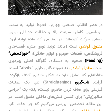
در عصر انقلاب صنعتی چهارم، خطوط تولید به سمت
اتوماسیون کامل، سرعت بالا و دخالت حداقلی نیروی
انسانی حرکت کرده‌اند. در صنایعی که ماده اولیه آن‌ها
مفتول فولادی
است (مانند تولید توری مش، قفسه‌های
فروشگاهی، قطعات خودرو و لوازم خانگی)،
“خوراک‌دهی”
(Feeding)
صحیح به دستگاه، گلوگاه اصلی بهره‌وری
است.
مفتول فولادی
به صورت ذاتی دارای “حافظه” است؛
حافظه‌ای که تمایل دارد به شکل حلقویِ کلاف بازگردد.
فرآیند
تاب‌گیری
(Straightening) تنها یک عملیات
فیزیکی برای صاف کردن ظاهری نیست، بلکه یک “جراحی
متالورژیکی” برای کشتن تنش‌های داخلی مفتول است. در
این مقاله تخصصی، بررسی می‌کنیم که چرا حذف تاب