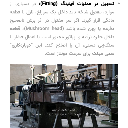
تسهیل در عملیات فیتینگ (Fitting):
در بسیاری از
موارد، مفتول شاخه باید داخل یک سوراخ، نازل یا قطعه
مادگی قرار گیرد. اگر سر مفتول در اثر برش ناصحیح
دفرمه یا پهن شده باشد (Mushroom head)، قطعه
داخل حفره نرفته و اپراتور مجبور است با اعمال فشار یا
سنگ‌زنی دستی، آن را اصلاح کند. این “دوباره‌کاری”
سمی مهلک برای سرعت مونتاژ است.