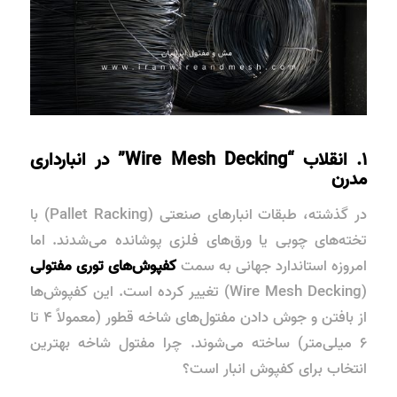
۱. انقلاب “Wire Mesh Decking” در انبارداری
مدرن
در گذشته، طبقات انبارهای صنعتی (Pallet Racking) با
تخته‌های چوبی یا ورق‌های فلزی پوشانده می‌شدند. اما
امروزه استاندارد جهانی به سمت
کفپوش‌های توری مفتولی
(Wire Mesh Decking) تغییر کرده است. این کفپوش‌ها
از بافتن و جوش دادن مفتول‌های شاخه قطور (معمولاً ۴ تا
۶ میلی‌متر) ساخته می‌شوند. چرا مفتول شاخه بهترین
انتخاب برای کفپوش انبار است؟