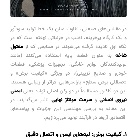
در مقیاس‌های صنعتی، تفاوت میان یک خط تولید سودآور
و یک کارگاه پرهزینه، اغلب در جزئیاتی نهفته است که در
نگاه اول نادیده گرفته می‌شوند. در صنایعی که از
مفتول
شاخه
به عنوان قطعه پایه استفاده می‌کنند (مانند
تولیدکنندگان لوازم خانگی، تجهیزات پزشکی، قطعات
خودرو و صنایع تزیینی)، دو ویژگی «کیفیت برش» و
«صیقلی بودن سطح» پارامترهایی فراتر از زیبایی هستند.
این دو فاکتور مستقیماً بر دو رکن اصلی تولید یعنی
ایمنی
نیروی انسانی
و
سرعت مونتاژ نهایی
تاثیر می‌گذارند. در
این مقاله به بررسی مهندسی این جزئیات و پیامدهای
اقتصادی آن‌ها در فرآیند تولید می‌پردازیم.
۱. کیفیت برش: لبه‌های ایمن و اتصال دقیق