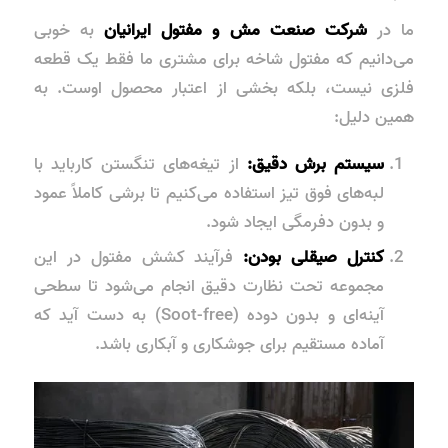
ما در
شرکت صنعت مش و مفتول ایرانیان
به خوبی
می‌دانیم که مفتول شاخه برای مشتری ما فقط یک قطعه
فلزی نیست، بلکه بخشی از اعتبار محصول اوست. به
همین دلیل:
سیستم برش دقیق:
از تیغه‌های تنگستن کارباید با
لبه‌های فوق تیز استفاده می‌کنیم تا برشی کاملاً عمود
و بدون دفرمگی ایجاد شود.
کنترل صیقلی بودن:
فرآیند کشش مفتول در این
مجموعه تحت نظارت دقیق انجام می‌شود تا سطحی
آینه‌ای و بدون دوده (Soot-free) به دست آید که
آماده مستقیم برای جوشکاری و آبکاری باشد.