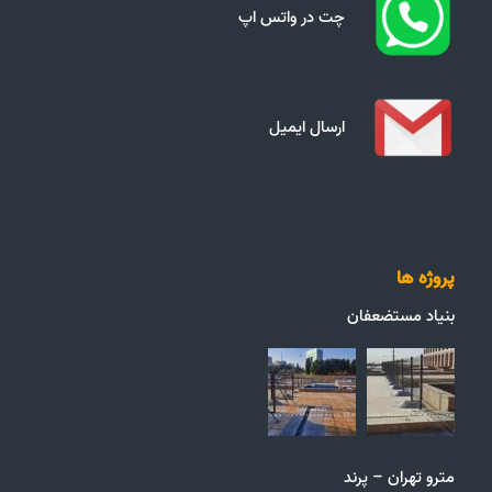
چت در واتس اپ
ارسال ایمیل
پروژه ها
بنیاد مستضعفان
مترو تهران – پرند