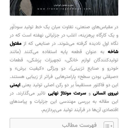
در مقیاس‌های صنعتی، تفاوت میان یک خط تولید سودآور
و یک کارگاه پرهزینه، اغلب در جزئیاتی نهفته است که در
نگاه اول نادیده گرفته می‌شوند. در صنایعی که از
مفتول
شاخه
به عنوان قطعه پایه استفاده می‌کنند (مانند
تولیدکنندگان لوازم خانگی، تجهیزات پزشکی، قطعات
خودرو و صنایع تزیینی)، دو ویژگی «کیفیت برش» و
«صیقلی بودن سطح» پارامترهایی فراتر از زیبایی هستند.
این دو فاکتور مستقیماً بر دو رکن اصلی تولید یعنی
ایمنی
نیروی انسانی
و
سرعت مونتاژ نهایی
تاثیر می‌گذارند. در
این مقاله به بررسی مهندسی این جزئیات و پیامدهای
اقتصادی آن‌ها در فرآیند تولید می‌پردازیم.
فهرست مطالب