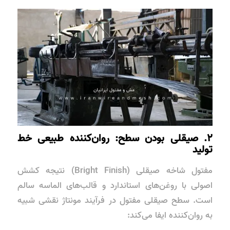
۲. صیقلی بودن سطح: روان‌کننده طبیعی خط
تولید
مفتول شاخه صیقلی (Bright Finish) نتیجه کشش
اصولی با روغن‌های استاندارد و قالب‌های الماسه سالم
است. سطح صیقلی مفتول در فرآیند مونتاژ نقشی شبیه
به روان‌کننده ایفا می‌کند: