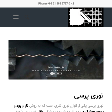
Phone: +98 21 888 5757 0 - 2
1
2
3
توری پرسی
توری پرسی یکی از انواع
توری فلزی است که
به روش
تار
و
پود
و
بدون
جوشکاری
بهم تنیده شده و به شکل
پانل
تولید می‌شود؛