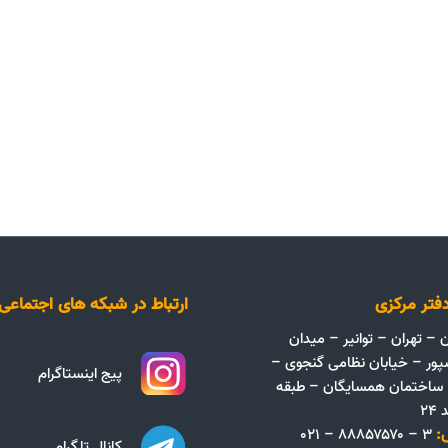
فتر مرکزی
ارتباط در شبکه های اجتماعی
ن – تهران – توانیر – میدان
پور – خیابان نظامی گنجوی –
پیج اینستاگرام
ک ۱۳ – ساختمان همسایگان – طبقه
۲
:
۳ – ۸۸۸۵۷۵۷۰ – ۰۲۱
کانال تلگرام