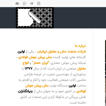
درباره ما
شرکت صنعت مش و مفتول ایرانیان
، یکی از
اولین
کارخانه های تولید کننده
مش پیش جوش فولادی
،
شبکه پیش جوش حصاری
“
ایران حصار
”
و
انواع
مفتول
صنعتی در ایران است که از سال
۱۳۷۷
با
برخورداری از مهندسین مجرب در عرصه طراحی
ماشین آلات صنعتی فعالیت خود را آغاز و اقدام به
ساخت
اولین
دستگاه تولید
مش پیش جوش
فولادی
در کشور نمود و به عنوان یکی از
بنیانگذاران
،
نقش پررنگی در شکوفا کردن این صنعت در کشور
داشته است.