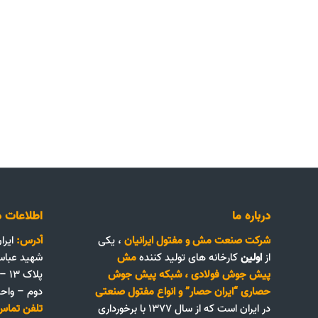
درباره ما
اطلاعات د
شرکت صنعت مش و مفتول ایرانیان
، یکی
آدرس:
ایرا
از
اولین
کارخانه های تولید کننده
مش
شهید عباس
پیش جوش فولادی
،
شبکه پیش جوش
پلا
حصاری “ایران حصار”
و
انواع مفتول صنعتی
دوم – واحد ۴
در ایران است که از سال ۱۳۷۷ با برخورداری
تلفن تماس