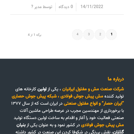
/
/
14/11/2022
0 دیدگاه
توسط
مدیر ?
4
3
2
1
برگه 1 از 4
درباره ما
شرکت صنعت مش و مفتول ایرانیان
، یکی از
اولین
کارخانه های
تولید کننده
مش پیش جوش فولادی
،
شبکه پیش جوش حصاری
“ایران حصار”
و
انواع مفتول صنعتی
در ایران است که از سال ۱۳۷۷
با برخورداری از مهندسین مجرب در عرصه طراحی ماشین آلات
صنعتی فعالیت خود را آغاز و اقدام به ساخت اولین دستگاه تولید
مش پیش جوش فولادی
در کشور نمود و به عنوان یکی از
بنیان
گذاران
، نقش پررنگی در شکوفا کردن این صنعت در کشور داشته