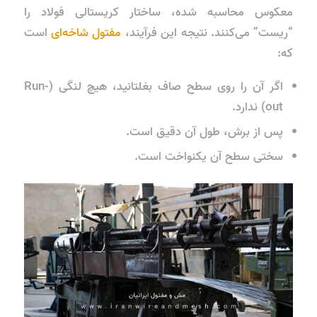
معکوس محاسبه شده، ساختار کریستالی فولاد را
“ریست” می‌کنند. نتیجه این فرآیند،
مفتول شاخه‌ای
است
که:
اگر آن را روی سطح صاف بغلتانید، هیچ لنگی (Run-
out) ندارد.
پس از برش، طول آن دقیق است.
سختی سطح آن یکنواخت است.