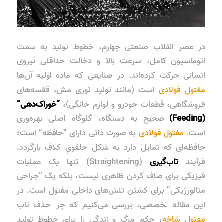
در عصر انقلاب صنعتی چهارم، خطوط تولید به سمت
اتوماسیون کامل، سرعت بالا و دخالت حداقلی نیروی
انسانی حرکت کرده‌اند. در صنایعی که ماده اولیه آن‌ها
مفتول فولادی
است (مانند تولید توری مش، قفسه‌های
فروشگاهی، قطعات خودرو و لوازم خانگی)،
“خوراک‌دهی”
(Feeding)
صحیح به دستگاه، گلوگاه اصلی بهره‌وری
است.
مفتول فولادی
به صورت ذاتی دارای “حافظه” است؛
حافظه‌ای که تمایل دارد به شکل حلقویِ کلاف بازگردد.
فرآیند
تاب‌گیری
(Straightening) تنها یک عملیات
فیزیکی برای صاف کردن ظاهری نیست، بلکه یک “جراحی
متالورژیکی” برای کشتن تنش‌های داخلی مفتول است. در
این مقاله تخصصی، بررسی می‌کنیم که چرا حذف تاب
مفتول شاخه
، حکم مرگ و زندگی را برای خطوط تولید