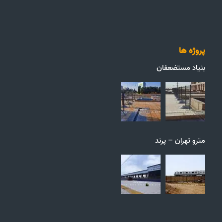
پروژه ها
بنیاد مستضعفان
مترو تهران – پرند