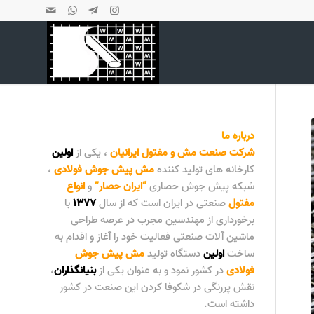
درباره ما
شرکت صنعت مش و مفتول ایرانیان
، یکی از
اولین
کارخانه های تولید کننده
مش پیش جوش فولادی
،
شبکه پیش جوش حصاری
“
ایران حصار
”
و
انواع
مفتول
صنعتی در ایران است که از سال
۱۳۷۷
با
برخورداری از مهندسین مجرب در عرصه طراحی
ماشین آلات صنعتی فعالیت خود را آغاز و اقدام به
ساخت
اولین
دستگاه تولید
مش پیش جوش
فولادی
در کشور نمود و به عنوان یکی از
بنیانگذاران
،
نقش پررنگی در شکوفا کردن این صنعت در کشور
داشته است.