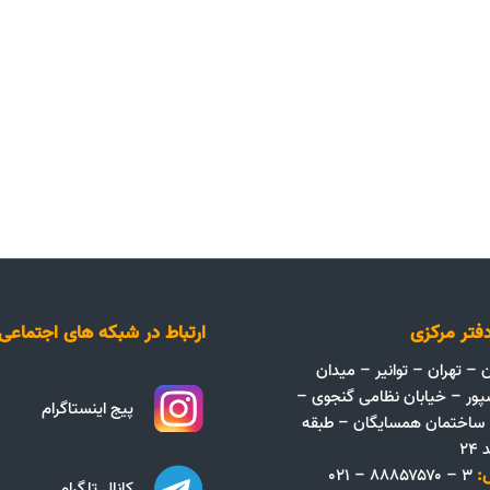
فتر مرکزی
ارتباط در شبکه های اجتماعی
ن – تهران – توانیر – میدان
پور – خیابان نظامی گنجوی –
پیج اینستاگرام
ک ۱۳ – ساختمان همسایگان – طبقه
۲
:
۳ – ۸۸۸۵۷۵۷۰ – ۰۲۱
کانال تلگرام