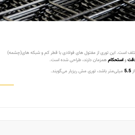
لف است. این توری از مفتول های فولادی با قطر کم و شبکه های(چشمه)
قت
و
استحکام
همزمان دارند، طراحی شده است.
ز
5.5
میلی‌متر باشد، توری مش ریزبار می‌گویند.