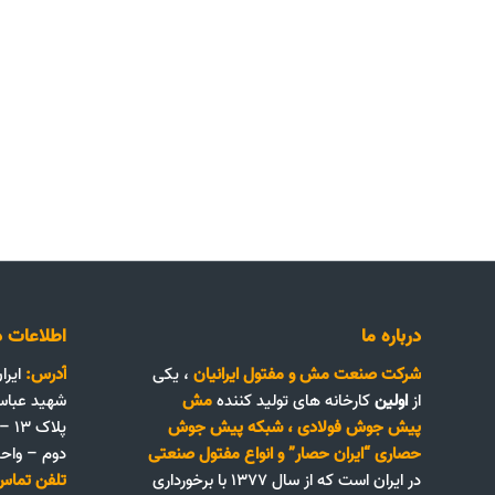
درباره ما
اطلاعات د
شرکت صنعت مش و مفتول ایرانیان
، یکی
آدرس:
ایرا
از
اولین
کارخانه های تولید کننده
مش
شهید عباس
پیش جوش فولادی
،
شبکه پیش جوش
پلا
حصاری “ایران حصار”
و
انواع مفتول صنعتی
دوم – واحد ۴
در ایران است که از سال ۱۳۷۷ با برخورداری
تلفن تماس