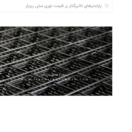
پارامترهای تاثیرگذار بر قیمت توری مش ریزبار