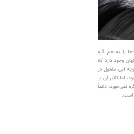
دها را به هم گره
ان وجود دارد که
رچه این مفتول در
 اما تاثیر آن بر
 نمی‌خورد، دائماً
 است.