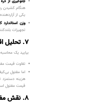
جلوگیری از گره خورد
هنگام کشیدن رشت
یکی از آزاردهنده
وزن استاندارد ک
تجهیزات بلندکنن
۷. تحلیل اقتصادی:
بیایید یک محاسبه ساده انجام
تفاوت قیمت مفتول باک
هزینه دستمزد تی
قیمت مفتول است.
۸. نقش مفتول در بتن‌ریزی‌های سریع و پیاپی