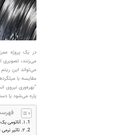
در یک پروژه عمران
می‌زنند، تصویری 
می‌تواند این ریتم
مقایسه با میلگرده
“بهره‌وری نیروی ان
پاره می‌شود یا دس
فهرست
۱. آناتومی یک مفتول آرماتوربندی استاندارد
۲. تاثیر نرمی (Ductility) بر سرعت دست و خستگی اپراتور