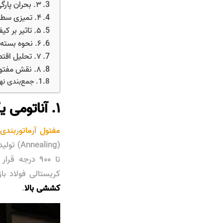
۳. بحران پارگی مفتول و توقفات زنجیره‌ای
۴. تمیزی سطح و ایمنی: عامل سرعت پنهان
۵. تاثیر بر کیفیت آرماتوربندی و نظارت مهندسی
۶. نحوه بسته‌بندی کلافی و مدیریت ضایعات
۷. تحلیل اقتصادی:
۸. نقش مفتول در بتن‌ریزی‌های سریع و پیاپی
جمع‌بندی نه
۱. آناتومی یک مفتول آرماتوربندی استاندارد
مفتول آرماتوربندی
تا ۹۰۰ درجه
کریستالی فولاد ب
کششی بالا
.