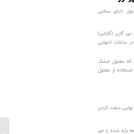
ش از ۲۰۰۰ گره بزند. اگر مفتول دارای سختی
ر گازبر (گازانبر)
ی و کاهش ۵۰ درصدی راندمان در ساعات انتهایی
در حالی که مفتول خشک
ستفاده از مفتول
ه نهایی سفت کردن
ه پاره شده را دور
راهنمای