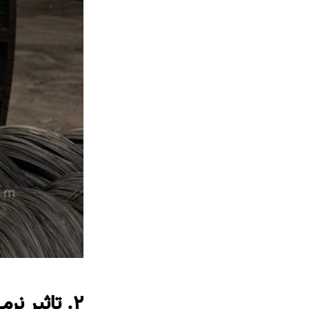
۲. تاثیر نرمی (Ductility) بر سرعت دست و خستگی اپراتور