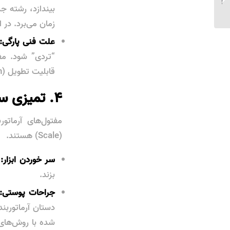
بارانی...
زمان می‌برد. در ا
علت فنی پارگی:
“تردی” شود. م
قابلیت تطویل (Elongation) بالایی است که پیش از پارگی، به کارگر هشدار بصری می‌دهد.
۴. تمیزی سطح و ایمنی: عامل سرعت پنهان
مفتول‌های آرماتو
(Scale) هستند.
سر خوردن ابزار:
د
بزند.
جراحات پوستی:
دستان آرماتوربن
شده با روش‌های 