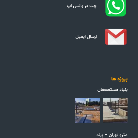
چت در واتس اپ
ارسال ایمیل
پروژه ها
بنیاد مستضعفان
مترو تهران – پرند