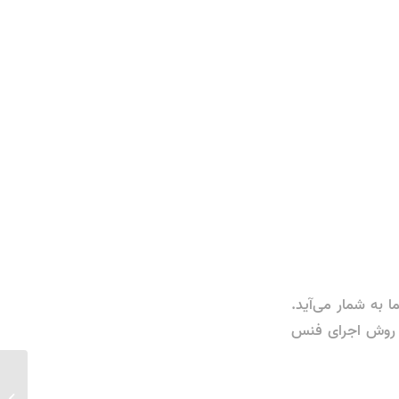
 به شمار می‌آید.
لب روش اجرای فنس
توری گا