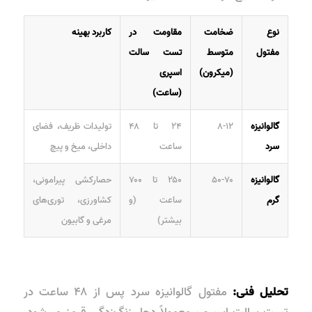
نوع
ضخامت
مقاومت در
کاربرد بهینه
مفتول
متوسط
تست سالت
(میکرون)
اسپری
(ساعت)
گالوانیزه
۸-۱۲
۲۴ تا ۴۸
تولیدات ظریف، فضای
سرد
ساعت
داخلی، میخ و پیچ
گالوانیزه
۵۰-۷۰
۲۵۰ تا ۷۰۰
حصارکشی پیرامونی،
گرم
ساعت (و
کشاورزی، توری‌های
بیشتر)
مرغی و گابیون
تحلیل فنی:
مفتول گالوانیزه سرد پس از ۴۸ ساعت در
تست سالت اسپری، معمولاً دچار زنگ‌زدگی قرمز می‌شود.