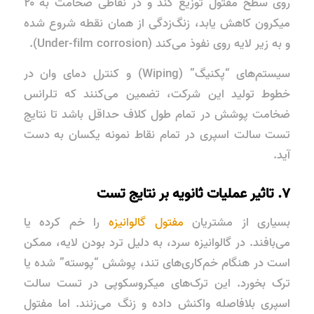
روی سطح مفتول توزیع کند و در نقاطی ضخامت به ۲۰
میکرون کاهش یابد، زنگ‌زدگی از همان نقطه شروع شده
و به زیر لایه روی نفوذ می‌کند (Under-film corrosion).
سیستم‌های “پکنیگ” (Wiping) و کنترل دمای وان در
خطوط تولید این شرکت، تضمین می‌کنند که تلرانس
ضخامت پوشش در تمام طول کلاف حداقل باشد تا نتایج
تست سالت اسپری در تمام نقاط نمونه یکسان به دست
آید.
۷. تاثیر عملیات ثانویه بر نتایج تست
بسیاری از مشتریان
مفتول گالوانیزه
را خم کرده یا
می‌بافند. در گالوانیزه سرد، به دلیل ترد بودن لایه، ممکن
است در هنگام خم‌کاری‌های تند، پوشش “پوسته” شده یا
ترک بخورد. این ترک‌های میکروسکوپی در تست سالت
اسپری بلافاصله واکنش داده و زنگ می‌زنند. اما مفتول