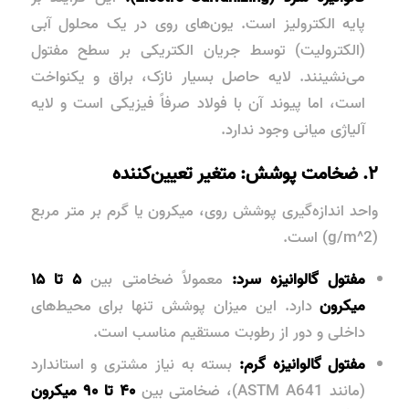
پایه الکترولیز است. یون‌های روی در یک محلول آبی
(الکترولیت) توسط جریان الکتریکی بر سطح مفتول
می‌نشینند. لایه حاصل بسیار نازک، براق و یکنواخت
است، اما پیوند آن با فولاد صرفاً فیزیکی است و لایه
آلیاژی میانی وجود ندارد.
۲. ضخامت پوشش: متغیر تعیین‌کننده
واحد اندازه‌گیری پوشش روی، میکرون یا گرم بر متر مربع
(g/m^2) است.
مفتول گالوانیزه سرد:
معمولاً ضخامتی بین
۵ تا ۱۵
میکرون
دارد. این میزان پوشش تنها برای محیط‌های
داخلی و دور از رطوبت مستقیم مناسب است.
مفتول گالوانیزه گرم:
بسته به نیاز مشتری و استاندارد
(مانند ASTM A641)، ضخامتی بین
۴۰ تا ۹۰ میکرون