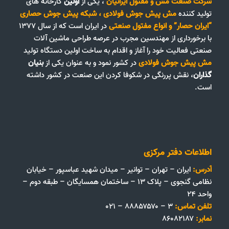
شرکت صنعت مش و مفتول ایرانیان
، یکی از
اولین
کارخانه های
تولید کننده
مش پیش جوش فولادی
،
شبکه پیش جوش حصاری
“ایران حصار”
و
انواع مفتول صنعتی
در ایران است که از سال ۱۳۷۷
با برخورداری از مهندسین مجرب در عرصه طراحی ماشین آلات
صنعتی فعالیت خود را آغاز و اقدام به ساخت اولین دستگاه تولید
مش پیش جوش فولادی
در کشور نمود و به عنوان یکی از
بنیان
گذاران
، نقش پررنگی در شکوفا کردن این صنعت در کشور داشته
است.
اطلاعات دفتر مرکزی
آدرس:
ایران – تهران – توانیر – میدان شهید عباسپور – خیابان
نظامی گنجوی – پلاک ۱۳ – ساختمان همسایگان – طبقه دوم –
واحد ۲۴
تلفن تماس:
۳ – ۸۸۸۵۷۵۷۰ – ۰۲۱
نمابر:
۸۶۰۸۲۱۸۷