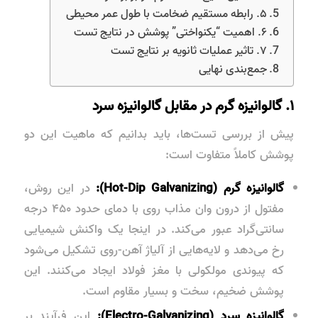
۵. رابطه مستقیم ضخامت با طول عمر محیطی
۶. اهمیت “یکنواختی” پوشش در نتایج تست
۷. تاثیر عملیات ثانویه بر نتایج تست
جمع‌بندی نهایی
۱. گالوانیزه گرم در مقابل گالوانیزه سرد
پیش از بررسی تست‌ها، باید بدانیم که ماهیت این دو
پوشش کاملاً متفاوت است:
گالوانیزه گرم (Hot-Dip Galvanizing):
در این روش،
مفتول از درون وان مذاب روی با دمای حدود ۴۵۰ درجه
سانتی‌گراد عبور می‌کند. در اینجا یک واکنش شیمیایی
رخ می‌دهد و لایه‌هایی از آلیاژ آهن-روی تشکیل می‌شود
که پیوندی مولکولی با مغز فولاد ایجاد می‌کنند. این
پوشش ضخیم، سخت و بسیار مقاوم است.
گالوانیزه سرد (Electro-Galvanizing):
این فرآیند بر