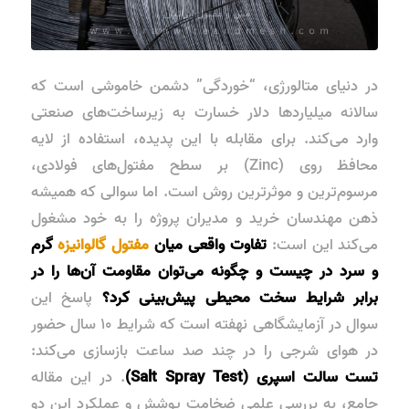
در دنیای متالورژی، “خوردگی” دشمن خاموشی است که
سالانه میلیاردها دلار خسارت به زیرساخت‌های صنعتی
وارد می‌کند. برای مقابله با این پدیده، استفاده از لایه
محافظ روی (Zinc) بر سطح مفتول‌های فولادی،
مرسوم‌ترین و موثرترین روش است. اما سوالی که همیشه
ذهن مهندسان خرید و مدیران پروژه را به خود مشغول
می‌کند این است:
تفاوت واقعی میان
مفتول گالوانیزه
گرم
و سرد در چیست و چگونه می‌توان مقاومت آن‌ها را در
برابر شرایط سخت محیطی پیش‌بینی کرد؟
پاسخ این
سوال در آزمایشگاهی نهفته است که شرایط ۱۰ سال حضور
در هوای شرجی را در چند صد ساعت بازسازی می‌کند:
تست سالت اسپری (Salt Spray Test)
. در این مقاله
جامع، به بررسی علمی ضخامت پوشش و عملکرد این دو