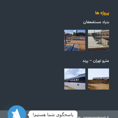
پروژه ها
بنیاد مستضعفان
مترو تهران – پرند
پاسخگوی شما هستیم!
© Copyright - iranwireandmesh