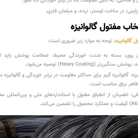
 و ساحلی: به دلیل مقاومت بالا در برابر خوردگی آب شور.
ئینی: در ساخت لوستر، نرده، و مبلمان فلزی.
خاب مفتول گالوانیزه
ل گالوانیزه
، توجه به موارد زیر ضروری است:
وی: بسته به شدت خورندگی محیط، ضخامت پوشش باید انت
ن‌تر (Heavy Coating) توصیه می‌شود.
نیزه: گالوانیزه گرم برای حداکثر مقاومت در برابر خوردگی و گالوانیزه 
ه ظاهر براق مناسب است.
ن می‌کند.