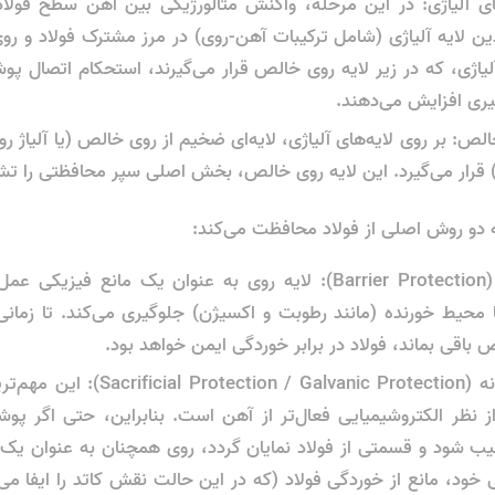
ای آلیاژی: در این مرحله، واکنش متالورژیکی بین آهن سطح فولا
ن لایه آلیاژی (شامل ترکیبات آهن-روی) در مرز مشترک فولاد و ر
آلیاژی، که در زیر لایه روی خالص قرار می‌گیرند، استحکام اتصال پو
ری افزایش می‌دهند.
: بر روی لایه‌های آلیاژی، لایه‌ای ضخیم از روی خالص (یا آلیاژ رو
) قرار می‌گیرد. این لایه روی خالص، بخش اصلی سپر محافظتی را ت
 دو روش اصلی از فولاد محافظت می‌کند:
محافظت سدی (Barrier Protection): لایه روی به عنوان یک مانع ف
 محیط خورنده (مانند رطوبت و اکسیژن) جلوگیری می‌کند. تا زمانی
باقی بماند، فولاد در برابر خوردگی ایمن خواهد بود.
محافظت فداکارانه ( / Galvanic Protection
 نظر الکتروشیمیایی فعال‌تر از آهن است. بنابراین، حتی اگر پوش
ب شود و قسمتی از فولاد نمایان گردد، روی همچنان به عنوان یک آ
 خود، مانع از خوردگی فولاد (که در این حالت نقش کاتد را ایفا می