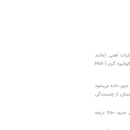
دن سطح فلزات آهنی (مانند
فولاد) با لایه‌ای از فلز روی (Zinc) است. رایج‌ترین و مؤثرترین روش برای مفتول‌ها، گالوانیزه گرم (Hot-
عبور داده می‌شود
مینان از چسبندگی
مفتول تمیز شده، در حمام مذاب فلز روی که دمای آن حدود ۴۵۰ درجه