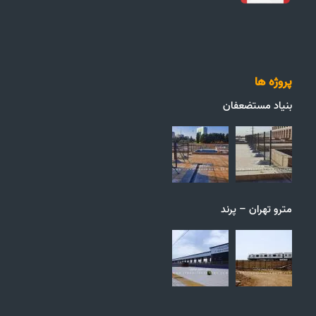
پروژه ها
بنیاد مستضعفان
مترو تهران – پرند