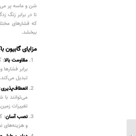
شن و ماسه پر می‌ش
تا در برابر زنگ 
که فشارهای مختلف
ببخشد.
مزایای گابیون ب
مقاومت بالا
: 
برابر فشارها و
تبدیل می‌کند.
انعطاف‌پذیری
:
می‌توانند با 
تغییرات زمین 
نصب آسان
: گ
و هزینه‌های ن
سازه گابیون (گابیون باکس)
دوام و طول عم