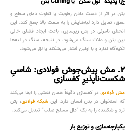
ج) پدیده “لول شدن” یا Curling بتن
بتن در اثر از دست دادن رطوبت یا تفاوت دمای سطح و
عمق، تمایل دارد لبه‌هایش را به سمت بالا جمع کند. این
انحنای نامرئی در بتن زیرسازی، باعث ایجاد فضای خالی
بین بتن و ملات سنگ می‌شود. در نتیجه، سنگ در لبه‌ها
تکیه‌گاه ندارد و با اولین فشار می‌شکند یا لق می‌شود.
۲. مش پیش‌جوش فولادی: شاسیِ
شکست‌ناپذیرِ کفسازی
مش فولادی
در کفسازی دقیقاً همان نقشی را ایفا می‌کند
که استخوان در بدن انسان دارد. این
شبکه فولادی
، بتن
ترد و شکننده را به یک “دال مسلح صلب” تبدیل می‌کند.
یکپارچه‌سازی و توزیع بار