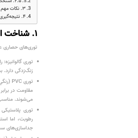
۲.۵. استحکام کششی و مقاومت
۳. نکات مهم هنگام خرید
۴. نتیجه‌گیری
۱. شناخت انواع توری حصاری
توری‌های حصاری عم
توری گالوانیزه: 
زنگ‌زدگی دارد.
توری PVC (رنگي):
مقاومت در برابر
می‌شوند. مناسب ب
توری پلاستیکی (
رطوبت، اما است
جداسازی‌های سب