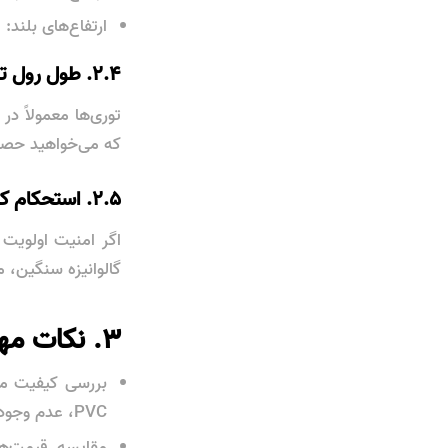
ارتفاع‌های بلند:
۲.۴. طول رول توری
توری‌ها معمولاً د
که می‌خواهید حصار
۲.۵. استحکام کششی و مقاومت
اگر امنیت اولویت
گالوانیزه سنگین، 
۳. نکات مهم هنگام خرید
بررسی کیفیت محص
PVC، عدم وجود زنگ‌زدگی، پارگی یا نقص در بافت دقت کنید.
مقایسه قیمت‌ه