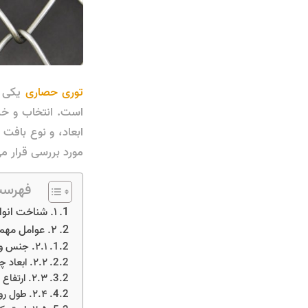
توری حصاری
یکی ا
است. انتخاب و خری
ابعاد، و نوع بافت 
مورد بررسی قرار م
فهرست
۱. شناخت انواع توری حصاری
۲. عوامل مهم در انتخاب توری حصاری
۲.۱. جنس و کیفیت مفتول
۲.۲. ابعاد چشمه‌ها (اندازه سوراخ‌های توری)
۲.۳. ارتفاع توری
۲.۴. طول رول توری