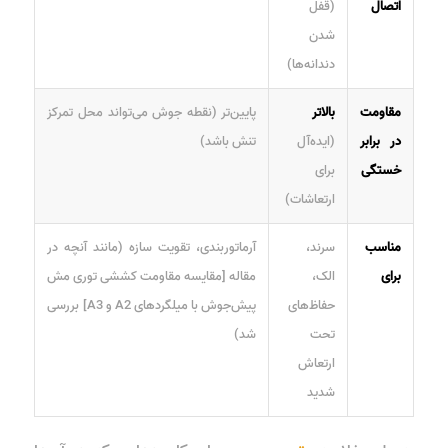
اتصال
(قفل
شدن
دندانه‌ها)
مقاومت
بالاتر
پایین‌تر (نقطه جوش می‌تواند محل تمرکز
در برابر
(ایده‌آل
تنش باشد)
خستگی
برای
ارتعاشات)
مناسب
سرند،
آرماتوربندی، تقویت سازه (مانند آنچه در
برای
الک،
مقاله [مقایسه مقاومت کششی توری مش
حفاظ‌های
پیش‌جوش با میلگردهای A2 و A3] بررسی
تحت
شد)
ارتعاش
شدید