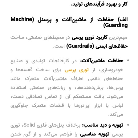
کار و بهبود فرآیندهای تولید.
الف) حفاظت از ماشین‌آلات و پرسنل (Machine
Guarding)
مهم‌ترین
کاربرد توری پرسی
در محیط‌های صنعتی، ساخت
حفاظ‌های ایمنی (Guardrails)
است.
حفاظت ماشین‌آلات:
در کارخانجات تولیدی و صنایع
خودروسازی، از
توری پرسی
برای ساخت قفسه‌ها و
حفاظ‌های دائمی اطراف ماشین‌آلات متحرک مانند
پرس‌ها، برش‌دهنده‌ها، و ربات‌های صنعتی استفاده
می‌شود. بافت مستحکم آن از تماس تصادفی دست،
لباس یا ابزار اپراتورها با قطعات متحرک جلوگیری
می‌کند.
تهویه و دید مناسب:
برخلاف پنل‌های فلزی Solid، توری
پرسی
تهویه مناسبی
را فراهم می‌کند و از گرم شدن