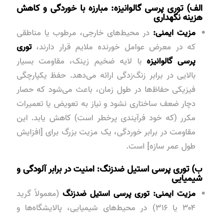
الف) توری پرسی گالوانیزه: مبارزه با خوردگی و کاهش
هزینه نگهداری
مزیت ایمنی:
در محیط‌های خارجی، مرطوب یا مناطقی
که در معرض عوامل خورنده ملایم قرار دارند،
توری
پرسی گالوانیزه
با لایه ضخیم زینک، مقاومت بسیار
بالایی در برابر زنگ‌زدگی ارائه می‌دهد. حفظ یکپارچگی
فیزیکی حفاظ‌ها در طول زمان، باعث می‌شود که حصار
دچار ضعف ساختاری نشود و نیاز به تعویض یا تعمیرات
مکرر (که خود فرآیندی پرخطر است) کاهش یابد. این
مقاومت در برابر خوردگی، یک مزیت بزرگ برای [افزایش
طول عمر سازه] است.
ب) توری پرسی استیل ضدزنگ: امنیت در برابر آلودگی و
شیمیایی
مزیت ایمنی:
توری پرسی استیل ضدزنگ
(معمولاً گرید
۳۰۴ یا ۳۱۶) در محیط‌های شیمیایی، پالایشگاه‌ها و