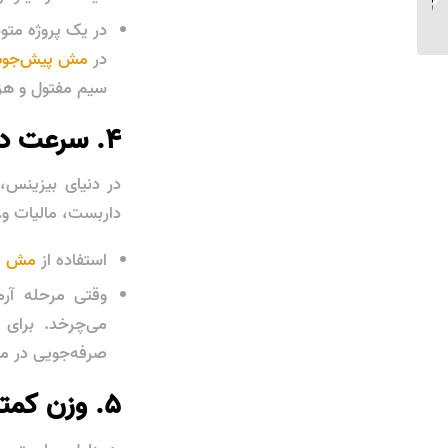
خوردن بتن در حیاط و
در یک پروژه متو
محوطه جلوگیری کن...
در
مش پیش‌جو
سیم مفتول و هزی
۴. سرعت در اجرا: زمان، همان پول است
در دنیای بیزینس، 
داربست، مالیات و…
استفاده از
مش پ
وقتی مرحله آرم
می‌چرخد. برای 
صرفه‌جویی در می
۵. وزن کمتر، مقاومت بیشتر