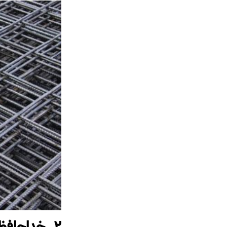
۲. خداحافظی با پرت مصالح و ضایعات آهن