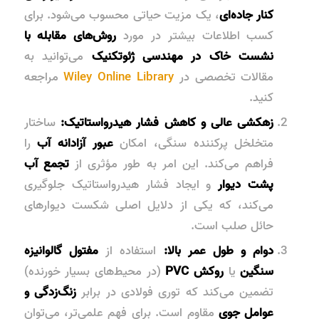
کنار جاده‌ای
، یک مزیت حیاتی محسوب می‌شود. برای
کسب اطلاعات بیشتر در مورد
روش‌های مقابله با
نشست خاک در مهندسی ژئوتکنیک
می‌توانید به
مقالات تخصصی در
Wiley Online Library
مراجعه
کنید.
زهکشی عالی و کاهش فشار هیدرواستاتیک:
ساختار
متخلخل پرکننده سنگی، امکان
عبور آزادانه آب
را
فراهم می‌کند. این امر به طور مؤثری از
تجمع آب
پشت دیوار
و ایجاد
فشار هیدرواستاتیک
جلوگیری
می‌کند، که یکی از دلایل اصلی شکست دیوارهای
حائل صلب است.
دوام و طول عمر بالا:
استفاده از
مفتول گالوانیزه
سنگین
یا
روکش PVC
(در محیط‌های بسیار خورنده)
تضمین می‌کند که توری فولادی در برابر
زنگ‌زدگی و
عوامل جوی
مقاوم است. برای فهم علمی‌تر، می‌توان