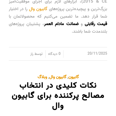
2015 & CE)، ابزارهای لازم برای اجرای موفقیت‌آمیز
بزرگ‌ترین و پیچیده‌ترین پروژه‌های
گابیون وال
را در اختیار
شما قرار دهد. ما تضمین می‌کنیم که محصولاتمان با
قیمت رقابتی
و
ضمانت مادام العمر
، پشتیبان پروژه‌های
بلندمدت شما باشند.
/
/
20/11/2025
0 دیدگاه
توسط
راز
گابیون
,
گابیون وال
,
وبلاگ
نکات کلیدی در انتخاب
مصالح پرکننده برای گابیون
وال