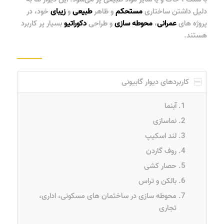
دلیل داشتن ساختاری
مستحکم
و ظاهر
طبیعی
و
زیبای
خود، در
پروژه های
عمرانی
،
محوطه
سازی
و طراحی
دکوراتیو
بسیار پر کاربرد
هستند.
کاربردهای دیوار گابیونی
آبنما
نماسازی
لند اسکیپ
روف گاردن
حصار کشی
بالکن و تراس
محوطه سازی در ساختمان های مسکونی، اداری،
تجاری