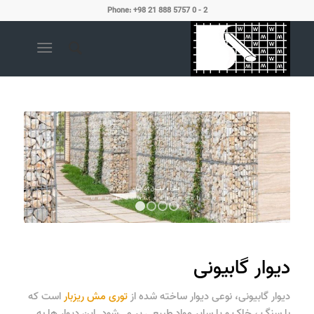
Phone: +98 21 888 5757 0 - 2
1
2
3
4
دیوار گابیونی
دیوار گابیونی
، نوعی دیوار ساخته شده از
توری مش ریزبار
است که
با سنگ ، خاک و یا سایر مواد طبیعی پر می‌شود. این دیوار ها به