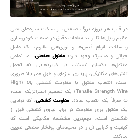
در قلب هر پروژه بزرگ صنعتی، از ساخت سازه‌های بتنی
عظیم و پل‌ها تا تولید قطعات دقیق در صنعت خودروسازی
و ساخت انواع فنس‌ها و توری‌های مقاوم، یک عامل
حیاتی و مشترک وجود دارد:
مفتول صنعتی
. اما تمامی
مفتول‌ها یکسان نیستند. در کاربردهایی که تحمل
تنش‌های مکانیکی، پایداری سازه‌ای و طول عمر بالا ضروری
است، انتخاب
مفتول با مقاومت کششی بالا
(High
Tensile Strength Wire) یک تصمیم استراتژیک است،
نه صرفاً یک انتخاب ساده.
مقاومت کششی
، که توانایی
یک مفتول برای مقاومت در برابر نیروی کششی قبل از
شکستن است، مهم‌ترین مشخصه مکانیکی است که
کیفیت و کارایی آن را در محیط‌های پرفشار صنعتی تعیین
می‌کند.