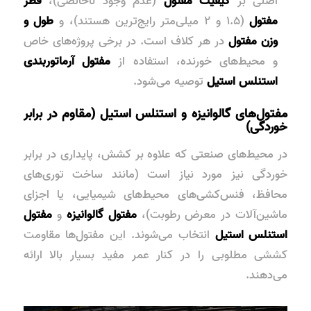
اصلی بر
کیفیت مفتول
(عدم وجود ناخالصی)،
قطر
مفتول
(۱.۵ و ۲ میلی‌متر رایج‌ترین هستند)، و
طول و
وزن مفتول
در هر کلاف است. در برخی پروژه‌های خاص
و محیط‌های خورنده، استفاده از
مفتول آرماتوربندی
استنلس استیل
توصیه می‌شود.
مفتول‌های گالوانیزه و استنلس استیل (مقاوم در برابر
خوردگی)
در محیط‌های صنعتی که علاوه بر کشش، پایداری در برابر
خوردگی نیز مورد نیاز است (مانند ساخت توری‌های
محافظ، فنس‌کشی‌های محیط‌های شیمیایی، یا اجزای
ماشین‌آلات در معرض رطوبت)،
مفتول گالوانیزه
و
مفتول
استنلس استیل
انتخاب می‌شوند. این مفتول‌ها مقاومت
کششی مطلوبی را در کنار عمر مفید بسیار بالا ارائه
می‌دهند.