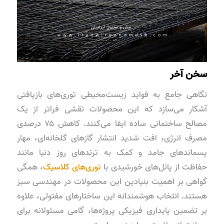
سخن آخر
نگاهی جامع به فواید زیست‌محیطی توری‌های بازیافتی
آشکار می‌سازد که این محصولات نقشی فراتر از یک
مصالح ساختمانی ساده ایفا می‌کنند. کاهش ۷۵ درصدی
مصرف انرژی، افت شدید انتشار گازهای گلخانه‌ای، مهار
پسماندهای جامد و کمک به ترندهای روز دنیا مانند
حفاظت از پانل‌های خورشیدی با
توری‌های کلاسیک
، همگی
گواهی بر اهمیت بنیادین این محصولات در مهندسی سبز
هستند. انتخاب هوشمندانه این ساختارهای مفتولی، علاوه
بر تضمین پایداری فیزیکی پروژه‌ها، گامی مسئولانه برای