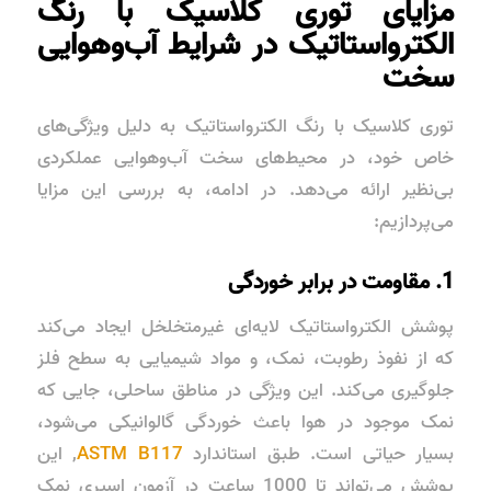
مزایای توری کلاسیک با رنگ
الکترواستاتیک در شرایط آب‌وهوایی
سخت
توری کلاسیک با رنگ الکترواستاتیک به دلیل ویژگی‌های
خاص خود، در محیط‌های سخت آب‌وهوایی عملکردی
بی‌نظیر ارائه می‌دهد. در ادامه، به بررسی این مزایا
می‌پردازیم:
1. مقاومت در برابر خوردگی
پوشش الکترواستاتیک لایه‌ای غیرمتخلخل ایجاد می‌کند
که از نفوذ رطوبت، نمک، و مواد شیمیایی به سطح فلز
جلوگیری می‌کند. این ویژگی در
مناطق ساحلی
، جایی که
نمک موجود در هوا باعث
خوردگی گالوانیکی
می‌شود،
بسیار حیاتی است. طبق استاندارد
ASTM B117
, این
پوشش می‌تواند تا 1000 ساعت در آزمون اسپری نمک