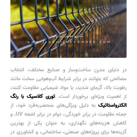
در دنیای مدرن ساخت‌وساز و صنایع مختلف، انتخاب
مصالحی که بتوانند در برابر شرایط آب‌وهوایی سخت مانند
رطوبت بالا، گرمای شدید، یا مواد شیمیایی مقاومت کنند،
از اهمیت ویژه‌ای برخوردار است.
توری کلاسیک با رنگ
الکترواستاتیک
به دلیل ویژگی‌های منحصربه‌فرد خود، از
جمله
مقاومت در برابر خوردگی
،
دوام در برابر اشعه UV
، و
کاهش هزینه‌های نگهداری
، به عنوان یکی از بهترین
گزینه‌ها برای پروژه‌های صنعتی، ساختمانی، و کشاورزی در