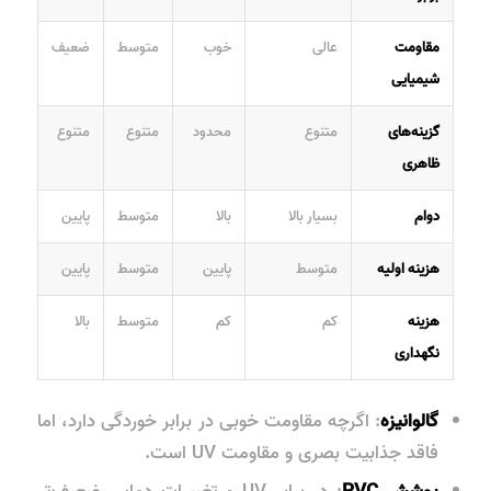
مقاومت
عالی
خوب
متوسط
ضعیف
شیمیایی
گزینه‌های
متنوع
محدود
متنوع
متنوع
ظاهری
دوام
بسیار بالا
بالا
متوسط
پایین
هزینه اولیه
متوسط
پایین
متوسط
پایین
هزینه
کم
کم
متوسط
بالا
نگهداری
گالوانیزه
: اگرچه مقاومت خوبی در برابر خوردگی دارد، اما
فاقد جذابیت بصری و مقاومت UV است.
پوشش PVC
: در برابر UV و تغییرات دمایی ضعیف‌تر