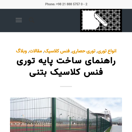
Phone: +98 21 888 5757 0 - 2
انواع توری
,
توری حصاری
,
فنس کلاسیک
,
مقالات
,
وبلاگ
راهنمای ساخت پایه توری
فنس کلاسیک بتنی