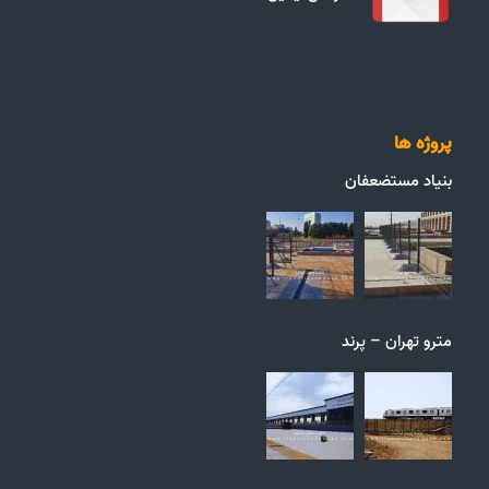
پروژه ها
بنیاد مستضعفان
مترو تهران – پرند