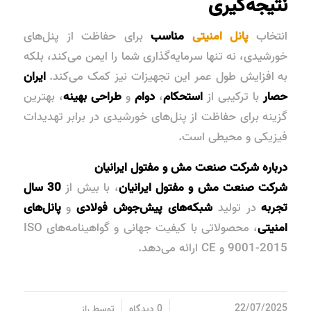
نتیجه‌گیری
انتخاب
پانل امنیتی
مناسب
برای حفاظت از پنل‌های
خورشیدی، نه تنها سرمایه‌گذاری شما را ایمن می‌کند، بلکه
به افزایش طول عمر این تجهیزات نیز کمک می‌کند.
ایران
حصار
با ترکیبی از
استحکام
،
دوام
و
طراحی بهینه
، بهترین
گزینه برای حفاظت از پنل‌های خورشیدی در برابر تهدیدات
فیزیکی و محیطی است.
درباره شرکت صنعت مش و مفتول ایرانیان
شرکت صنعت مش و مفتول ایرانیان
، با بیش از
30 سال
تجربه
در تولید
شبکه‌های پیش‌جوش فولادی
و
پانل‌های
امنیتی
، محصولاتی با کیفیت جهانی و گواهینامه‌های
ISO
9001-2015
و
CE
ارائه می‌دهد.
/
/
22/07/2025
0 دیدگاه
توسط
راز