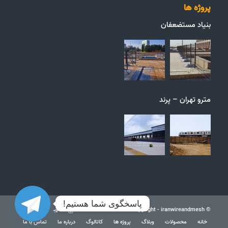
پروژه ها
بنیاد مستضعفان
مترو تهران – پرند
پاسخگوی شما هستیم!
© Copyright - iranwireandmesh
خانه
محصولات
وبلاگ
پروژه ها
کاتالوگ
درباره ما
تماس با ما