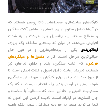
کارگاه‌های ساختمانی، محیط‌هایی ذاتا پرخطر هستند که
در آن‌ها تعامل مداوم نیروی انسانی با ماشین‌آلات سنگین
و مصالح ساختمانی، پتانسیل بروز حوادث را به شدت
افزایش می‌دهد. در میان فعالیت‌های مختلف یک پروژه،
آرماتوربندی
یکی از پرمخاطره‌ترین و در عین حال
حیاتی‌ترین مراحل است. کار با
مفتول‌ها و میلگردهای
فولادی
، که اغلب سنگین، بلند و دارای لبه‌های تیز
هستند، نیازمند رعایت دقیق اصول و نکات ایمنی است تا
از بروز صدمات جدی برای کارگران و مهندسان جلوگیری
شود.
ایمنی در آرماتوربندی یک انتخاب نیست، بلکه یک
مسئولیت قانونی و اخلاقی است که مستقیماً با سلامت و
جان انسان‌ها در ارتباط است.
نادیده گرفتن این اصول نه
تنها می‌تواند منجر به حوادث دلخراش شود، بلکه باعث