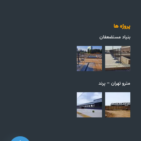
پروژه ها
بنیاد مستضعفان
مترو تهران – پرند