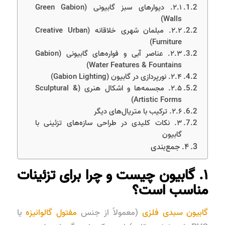
۲.۱. دیوارهای سبز گابیونی (Green Gabion
Walls)
۲.۲. مبلمان شهری خلاقانه (Creative Urban
Furniture)
۲.۳. عناصر آبی و فواره‌های گابیونی (Gabion
Water Features & Fountains)
۲.۴. نورپردازی در گابیون (Gabion Lighting)
۲.۵. مجسمه‌ها و اشکال هنری (Sculptural &
Artistic Forms)
۲.۶. ترکیب با متریال‌های دیگر
۳. نکات کلیدی در طراحی سازه‌های تزئینی با
گابیون
۴. جمع‌بندی
۱. گابیون چیست و چرا برای تزئینات
مناسب است؟
گابیون سبدی فلزی
(معمولاً از جنس
مفتول گالوانیزه
یا