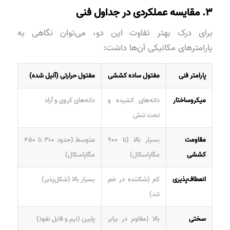
۳. مقایسه عملکردی در جداول فنی
برای درک بهتر تفاوت این دو، می‌توان نگاهی به
پارامترهای مکانیکی آن‌ها داشت:
پارامتر فنی
مفتول ساده کششی
مفتول حرارتی (آنیل شده)
میکروساختار
دانه‌های کشیده و
دانه‌های کروی و آزاد
تحت تنش
مقاومت
بسیار بالا (تا ۹۰۰
متوسط (حدود ۳۰۰ تا ۴۵۰
کششی
مگاپاسکال)
مگاپاسکال)
انعطاف‌پذیری
کم (شکننده در خم
بسیار بالا (شکل‌پذیر)
تند)
سختی
بالا (مقاوم در برابر
پایین (نرم و قابل نفوذ)