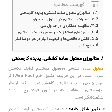
فهرست مطالب
۱. متالورژی مفتول ساده کششی: پدیده کارسختی
۲. تغییرات ساختاری در مفتول‌های حرارتی
۳. مقایسه عملکردی در جداول فنی
۴. کاربردهای استراتژیک بر اساس تفاوت ساختاری
۵. نقش ناخالصی‌ها و کیفیت آلیاژ در هر دو ساختار
جمع‌بندی
۱. متالورژی مفتول ساده کششی: پدیده کارسختی
مفتول ساده
کششی محصول مستقیم فرآیند «کشش
سرد» است. در این فرآیند، مفتول خام (Wire Rod) از
میان چندین قالب با قطرهای کاهشی عبور می‌کند. از نظر
ریزساختاری، اتفاقاتی که در درون فولاد رخ می‌دهد
شگفت‌انگیز است:
تغییر شکل دانه‌ها:
دانه‌های کریستالی فولاد که در