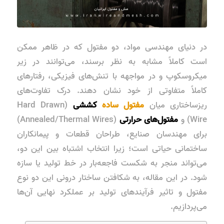
در دنیای مهندسی مواد، دو مفتول که در ظاهر ممکن
است کاملاً مشابه به نظر برسند، می‌توانند در زیر
میکروسکوپ و در مواجهه با تنش‌های فیزیکی، رفتارهای
کاملاً متفاوتی از خود نشان دهند. درک تفاوت‌های
ریزساختاری میان
مفتول ساده
کششی
(Hard Drawn
Wire) و
مفتول‌های حرارتی
(Annealed/Thermal Wires)
برای مهندسان صنایع، طراحان قطعات و پیمانکاران
ساختمانی حیاتی است؛ زیرا انتخاب اشتباه بین این دو،
می‌تواند منجر به شکست فاجعه‌بار در خط تولید یا سازه
شود. در این مقاله، به شکافتن ساختار درونی این دو نوع
مفتول و تاثیر فرآیندهای تولید بر عملکرد نهایی آن‌ها
می‌پردازیم.