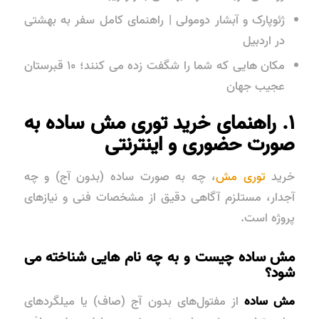
ژئوپارک و آبشار دومولی | راهنمای کامل سفر به بهشتی
در اردبیل
مکان‌ هایی که شما را شگفت زده می کنند؛ ۱۰ قبرستان
عجیب جهان
۱. راهنمای خرید توری مش ساده به
صورت حضوری و اینترنتی
خرید
توری مش
، چه به صورت ساده (بدون آج) و چه
آجدار، مستلزم آگاهی دقیق از مشخصات فنی و نیازهای
پروژه است.
مش ساده چیست و به چه نام هایی شناخته می
شود؟
مش ساده
از مفتول‌های بدون آج (صاف) یا میلگردهای