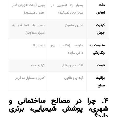
دقت
بسیار بالا (تغییری در
پایین (باعث افزایش قطر
ابعادی
سایز ایجاد نمی‌کند)
مفتول می‌شود)
کیفیت
عالی و متمرکز
بسیار بالا (اما نیاز به
جوش
آمپراژ متفاوت)
مقاومت به
متوسط (مناسب برای
بسیار بالا
زنگ‌زدگی
داخل سازه)
قیمت
اقتصادی و رقابتی
گران‌قیمت
براقیت
آینه‌ای و طلایی
کدرتر و متمایل به قرمز
سطح
۴. چرا در مصالح ساختمانی و
شهری، پوشش شیمیایی، برتری
دارد؟