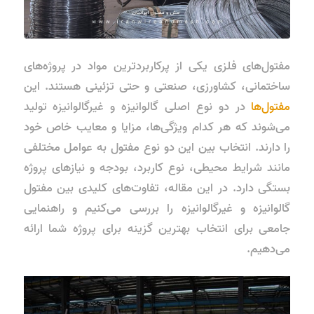
مفتول‌های فلزی یکی از پرکاربردترین مواد در پروژه‌های
ساختمانی، کشاورزی، صنعتی و حتی تزئینی هستند. این
مفتول‌ها
در دو نوع اصلی
گالوانیزه
و
غیرگالوانیزه
تولید
می‌شوند که هر کدام ویژگی‌ها، مزایا و معایب خاص خود
را دارند. انتخاب بین این دو نوع مفتول به عوامل مختلفی
مانند شرایط محیطی، نوع کاربرد، بودجه و نیازهای پروژه
بستگی دارد. در این مقاله، تفاوت‌های کلیدی بین
مفتول
گالوانیزه
و
غیرگالوانیزه
را بررسی می‌کنیم و راهنمایی
جامعی برای انتخاب بهترین گزینه برای پروژه شما ارائه
می‌دهیم.