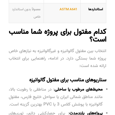
استانداردها
ASTM A641
معمولاً بدون استاندارد
خاص
کدام مفتول برای پروژه شما مناسب
است؟
انتخاب بین
مفتول گالوانیزه
و
غیرگالوانیزه
به نیازهای خاص
پروژه شما بستگی دارد. در ادامه، راهنمایی برای انتخاب
ارائه شده است:
سناریوهای مناسب برای مفتول گالوانیزه
محیط‌های مرطوب یا ساحلی
: در مناطقی با رطوبت بالا،
مانند مناطق شمالی ایران یا سواحل خلیج فارس، مفتول
گالوانیزه با پوشش
کلاس 3
یا
PVC
بهترین گزینه است.
پروژه‌های بلندمدت
: برای حصارکشی دائم، توری‌های