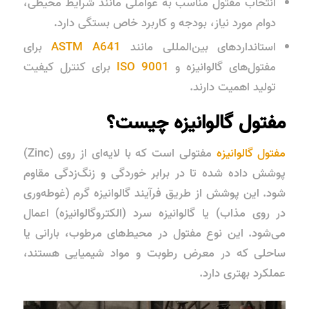
انتخاب مفتول مناسب به عواملی مانند
شرایط محیطی
،
دوام مورد نیاز
،
بودجه
و
کاربرد خاص
بستگی دارد.
استانداردهای بین‌المللی مانند
ASTM A641
برای
مفتول‌های گالوانیزه و
ISO 9001
برای کنترل کیفیت
تولید اهمیت دارند.
مفتول گالوانیزه چیست؟
مفتول گالوانیزه
مفتولی است که با لایه‌ای از
روی
(Zinc)
پوشش داده شده تا در برابر
خوردگی
و
زنگ‌زدگی
مقاوم
شود. این پوشش از طریق فرآیند
گالوانیزه گرم
(غوطه‌وری
در روی مذاب) یا
گالوانیزه سرد
(الکتروگالوانیزه) اعمال
می‌شود. این نوع مفتول در محیط‌های مرطوب، بارانی یا
ساحلی که در معرض رطوبت و مواد شیمیایی هستند،
عملکرد بهتری دارد.