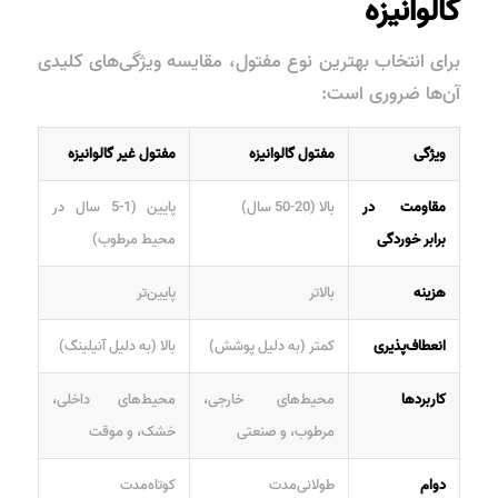
گالوانیزه
برای انتخاب بهترین نوع مفتول، مقایسه ویژگی‌های کلیدی
آن‌ها ضروری است:
ویژگی
مفتول گالوانیزه
مفتول غیر گالوانیزه
مقاومت در
بالا (20-50 سال)
پایین (1-5 سال در
برابر خوردگی
محیط مرطوب)
هزینه
بالاتر
پایین‌تر
انعطاف‌پذیری
کمتر (به دلیل پوشش)
بالا (به دلیل آنیلینگ)
کاربردها
محیط‌های خارجی،
محیط‌های داخلی،
مرطوب، و صنعتی
خشک، و موقت
دوام
طولانی‌مدت
کوتاه‌مدت