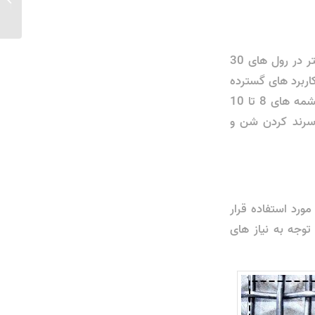
گالوانی
توری گالوانیزه سرندی معمولا از مفتول های گالوانیزه با ضخامت 20 تولید شده و بیشتر در رول های 30
اربرد های گسترده
تری نسبت به انواع دیگر توری ها می‌باشد. انواعی با چشمه های 15 میلی متری و چشمه های 8 تا 10
ی 15 میلی متری مخصوص سرند کردن شن و
رد استفاده قرار
توجه به نیاز های