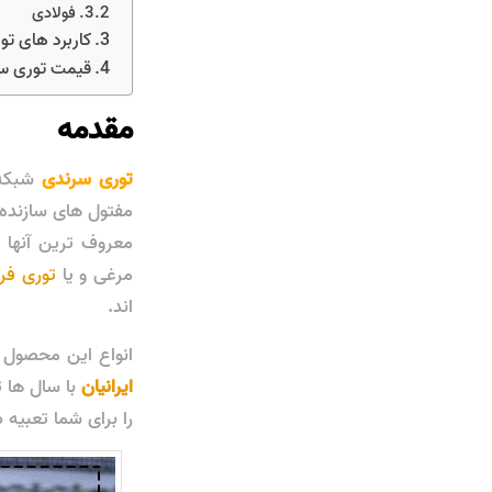
فولادی
کاربرد های ت
قیمت توری س
مقدمه
توری سرندی
شبکه 
مفتول های سازنده آ
معروف ترین آنها 
مرغی و یا
توری فر
اند.
انواع این محصول 
ایرانیان
با سال ها ت
را برای شما تعبیه