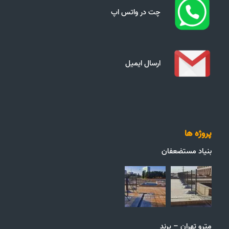
چت در واتس اپ
ارسال ایمیل
پروژه ها
بنیاد مستضعفان
مترو تهران – پرند