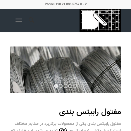
Phone: +98 21 888 5757 0 - 2
1
2
3
4
5
مفتول رابیتس بندی
مفتول رابیتس بندی
یکی از محصولات پرکاربرد در صنایع مختلف
است که با روکش لایه ای از روی
(Zn)
تولید می‌شود. این فرایند که