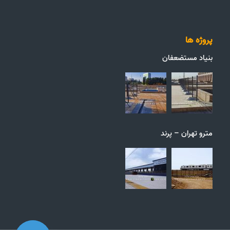
پروژه ها
بنیاد مستضعفان
مترو تهران – پرند