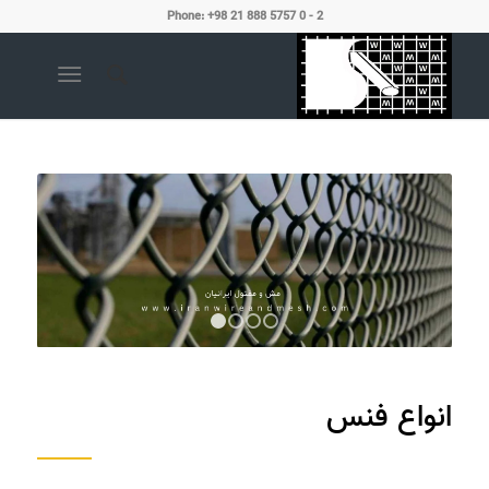
Phone: +98 21 888 5757 0 - 2
1
2
3
4
انواع فنس