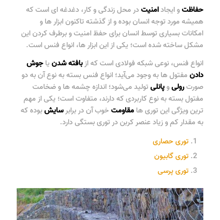
حفاظت
و ایجاد
امنیت
در محل زندگی و کار، دغدغه ای است که
همیشه مورد توجه انسان بوده و از گذشته تاکنون ابزار ها و
امکانات بسیاری توسط انسان برای حفظ امنیت و برطرف کردن این
مشکل ساخته شده است؛ یکی از این ابزار ها،
انواع فنس
است.
انواع فنس
، نوعی شبکه فولادی است که از
بافته
شدن
یا
جوش
دادن
مفتول ها به وجود می‌آید؛
انواع فنس
بسته به نوع آن به دو
صورت
رولی
و
پانلی
تولید می‌شود؛ اندازه چشمه ها و ضخامت
مفتول بسته به نوع کاربردی که دارند، متفاوت است؛ یکی از مهم
ترین ویژگی این توری‌ ها
مقاومت
خوب آن در برابر
سایش
بوده که
به مقدار کم و زیاد عنصر کربن در توری بستگی دارد.
توری حصاری
توری گابیون
توری پرسی