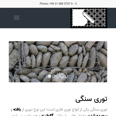
Phone: +98 21 888 5757 0 - 2
1
2
3
4
5
توری سنگی
توری سنگی
یکی از انواع توری فلزی است؛ این نوع تـوری‌ از
بافته
و
پیچیده
شدن
مفتول هایی با روکش
گالوانیزه
درهم تولید می‌شود.