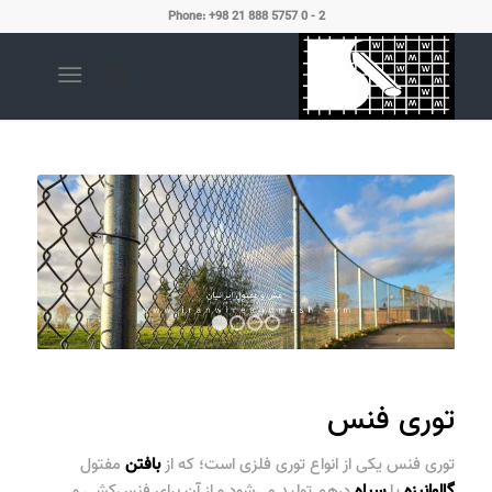
Phone: +98 21 888 5757 0 - 2
1
2
3
4
توری فنس
توری فنس
یکی از انواع توری فلزی است؛ که از
بافتن
مفتول
گالوانیزه
یا
سیاه
درهم تولید می‌شود و از آن برای فنس‌کشی و