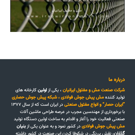
درباره ما
شرکت صنعت مش و مفتول ایرانیان
، یکی از
اولین
کارخانه های
تولید کننده
مش پیش جوش فولادی
،
شبکه پیش جوش حصاری
“ایران حصار”
و
انواع مفتول صنعتی
در ایران است که از سال ۱۳۷۷
با برخورداری از مهندسین مجرب در عرصه طراحی ماشین آلات
صنعتی فعالیت خود را آغاز و اقدام به ساخت اولین دستگاه تولید
مش پیش جوش فولادی
در کشور نمود و به عنوان یکی از
بنیان
گذاران
، نقش پررنگی در شکوفا کردن این صنعت در کشور داشته