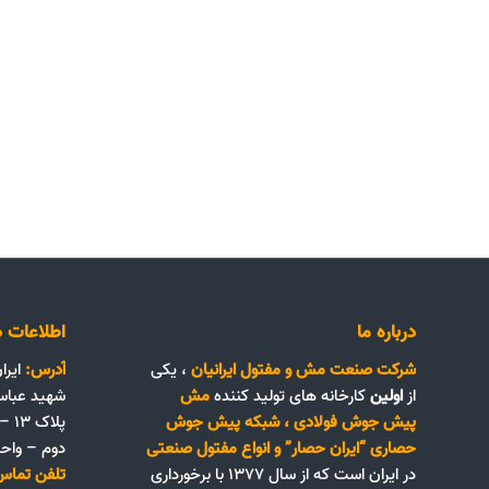
درباره ما
اطلاعات د
شرکت صنعت مش و مفتول ایرانیان
، یکی
آدرس:
ایرا
از
اولین
کارخانه های تولید کننده
مش
شهید عباس
پیش جوش فولادی
،
شبکه پیش جوش
پلا
حصاری “ایران حصار”
و
انواع مفتول صنعتی
دوم – واحد ۴
در ایران است که از سال ۱۳۷۷ با برخورداری
تلفن تماس