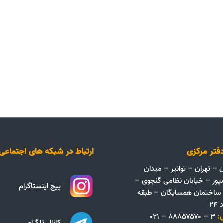
فتر مرکزی
ارتباط در شبکه های اجتماعی
ن – تهران – توانیر – میدان
پور – خیابان نظامی گنجوی –
پیج اینستاگرام
ک ۱۳ – ساختمان همسایگان – طبقه
۲
:
۳ – ۸۸۸۵۷۵۷۰ – ۰۲۱
کانال تلگرام