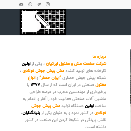
درباره ما
شرکت صنعت مش و مفتول ایرانیان
، یکی از
اولین
کارخانه های تولید کننده
مش پیش جوش فولادی
،
شبکه پیش جوش حصاری
“
ایران حصار
”
و
انواع
مفتول
صنعتی در ایران است که از سال
۱۳۷۷
با
برخورداری از مهندسین مجرب در عرصه طراحی
ماشین آلات صنعتی فعالیت خود را آغاز و اقدام به
ساخت
اولین
دستگاه تولید
مش پیش جوش
فولادی
در کشور نمود و به عنوان یکی از
بنیانگذاران
،
نقش پررنگی در شکوفا کردن این صنعت در کشور
داشته است.