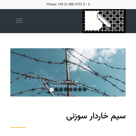
Phone: +98 21 888 5757 0 - 2
1
2
3
4
5
6
7
8
سیم خاردار سوزنی