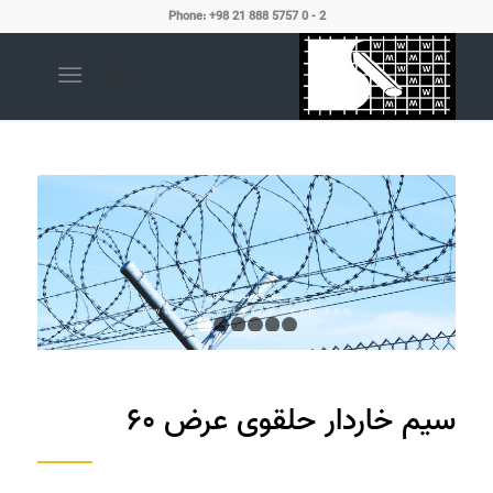
Phone: +98 21 888 5757 0 - 2
1
2
3
4
5
6
سیم خاردار حلقوی عرض ۶۰