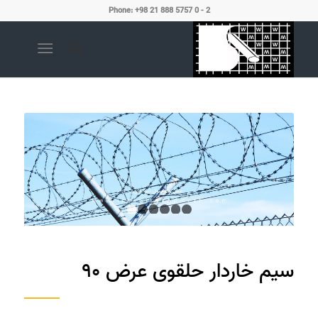
Phone: +98 21 888 5757 0 - 2
1
2
3
4
5
6
سیم خاردار حلقوی عرض ۹۰